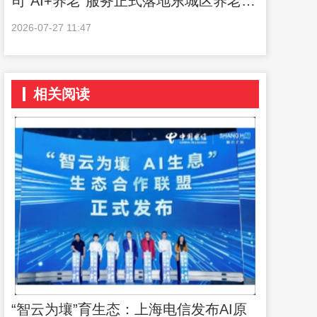
司“AI+养老”服务正式落地东城区养老场
景
2026-07-27 11:47
相关阅读
“智云为壤”育生态：上海电信发布AI原