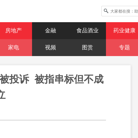
房地产
金融
食品酒业
药业健康
家电
视频
图赏
专题
被投诉  被指串标但不成
立 