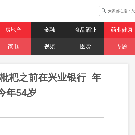
房地产
金融
食品酒业
药业健康
家电
视频
图赏
专题
枇杷之前在兴业银行  年
今年54岁