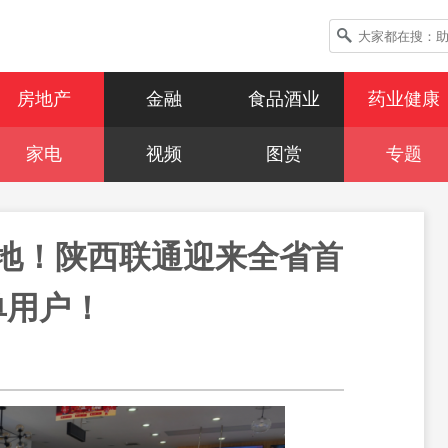
房地产
金融
食品酒业
药业健康
家电
视频
图赏
专题
落地！陕西联通迎来全省首
单用户！