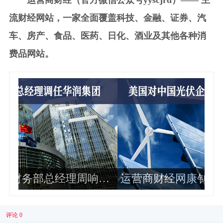
运营商财经（官方微信公众号yyscjrd）—— 主
流财经网站，一家全面覆盖科技、金融、证券、汽
车、房产、食品、医药、日化、酒业及其他各种消
费品网站。
华
运营商财经网康钊：美国对中国光伏
独
企业加征最高34倍关税
业
评论 0